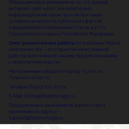
Обращаем ваше внимание на то, что данный
интернет-сайт носит исключительно
информационный характер и ни при каких
условиях не является публичной офертой,
определяемой положениями Статьи 437 (2)
Гражданского кодекса Российской Федерации.
Электромонтажные работы
от компании "Магия
электричества" - это гарантия качественной
работы, выполненной нашими профессионалами
с многолетним опытом.
Мы принимаем заказы по городу Туле и по
Тульской области:
Телефон: 8(963) 224 87 24
E-Mail: Online@Elektromagic.ru
Предложения и замечания по работе сайта
принимаем по адресу :
Support@Elektromagic.ru