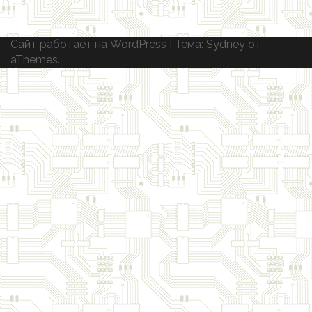
Сайт работает на WordPress
|
Тема:
Sydney
от
aThemes.