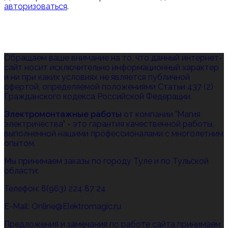
авторизоваться
.
Обращаем ваше внимание на то, что данный интернет-
сайт носит исключительно информационный характер
и ни при каких условиях не является публичной
офертой, определяемой положениями Статьи 437 (2)
Гражданского кодекса Российской Федерации.
Электромонтажные работы
от компании "Магия
электричества" - это гарантия качественной работы,
выполненной нашими профессионалами с многолетним
опытом.
Мы принимаем заказы по городу Туле и по Тульской
области:
Телефон: 8(963) 224 87 24
E-Mail: Online@Elektromagic.ru
Предложения и замечания по работе сайта принимаем