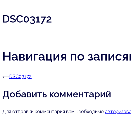
DSC03172
Навигация по запися
⟵
DSC03172
Добавить комментарий
Для отправки комментария вам необходимо
авторизова