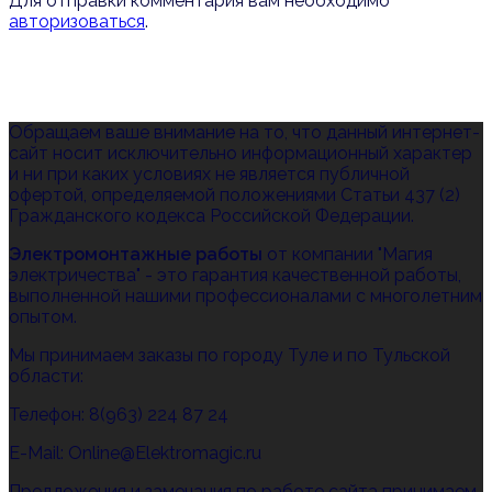
Для отправки комментария вам необходимо
авторизоваться
.
Обращаем ваше внимание на то, что данный интернет-
сайт носит исключительно информационный характер
и ни при каких условиях не является публичной
офертой, определяемой положениями Статьи 437 (2)
Гражданского кодекса Российской Федерации.
Электромонтажные работы
от компании "Магия
электричества" - это гарантия качественной работы,
выполненной нашими профессионалами с многолетним
опытом.
Мы принимаем заказы по городу Туле и по Тульской
области:
Телефон: 8(963) 224 87 24
E-Mail: Online@Elektromagic.ru
Предложения и замечания по работе сайта принимаем