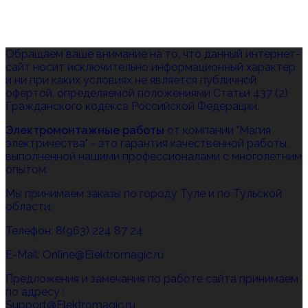
Обращаем ваше внимание на то, что данный интернет-
сайт носит исключительно информационный характер
и ни при каких условиях не является публичной
офертой, определяемой положениями Статьи 437 (2)
Гражданского кодекса Российской Федерации.
Электромонтажные работы
от компании "Магия
электричества" - это гарантия качественной работы,
выполненной нашими профессионалами с многолетним
опытом.
Мы принимаем заказы по городу Туле и по Тульской
области:
Телефон: 8(963) 224 87 24
E-Mail: Online@Elektromagic.ru
Предложения и замечания по работе сайта принимаем
по адресу :
Support@Elektromagic.ru