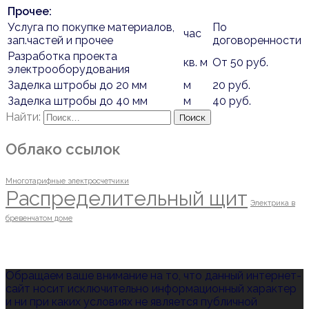
Прочее:
Услуга по покупке материалов,
По
час
зап.частей и прочее
договоренности
Разработка проекта
кв. м
От 50 руб.
электрооборудования
Заделка штробы до 20 мм
м
20 руб.
Заделка штробы до 40 мм
м
40 руб.
Найти:
Облако ссылок
Многотарифные электросчетчики
Распределительный щит
Электрика в
бревенчатом доме
Обращаем ваше внимание на то, что данный интернет-
сайт носит исключительно информационный характер
и ни при каких условиях не является публичной