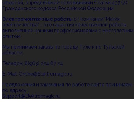
офертой, определяемой положениями Статьи 437 (2)
Гражданского кодекса Российской Федерации.
Электромонтажные работы
от компании "Магия
электричества" - это гарантия качественной работы,
выполненной нашими профессионалами с многолетним
опытом.
Мы принимаем заказы по городу Туле и по Тульской
области:
Телефон: 8(963) 224 87 24
E-Mail: Online@Elektromagic.ru
Предложения и замечания по работе сайта принимаем
по адресу :
Support@Elektromagic.ru